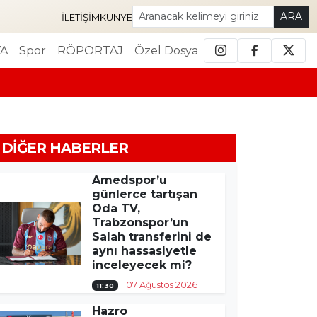
ARA
İLETIŞIM
KÜNYE
A
Spor
RÖPORTAJ
Özel Dosya
DIĞER HABERLER
Amedspor’u
günlerce tartışan
Oda TV,
Trabzonspor’un
Salah transferini de
aynı hassasiyetle
inceleyecek mi?
07 Ağustos 2026
11:30
Hazro