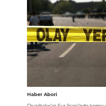
Haber Abori
Diyarbakır’ın Sur İlçesi’nde komşu 