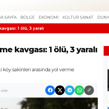
A SAYFA
BÖLGE
EKONOMİ
KÜLTÜR SANAT
DÜNY
vgası: 1 ölü, 3 yaralı
me kavgası: 1 ölü, 3 yaralı
i köy sakinleri arasında yol verme
 23:19