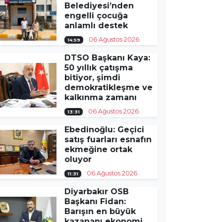
Belediyesi’nden
engelli çocuğa
anlamlı destek
06 Ağustos 2026
14:59
DTSO Başkanı Kaya:
50 yıllık çatışma
bitiyor, şimdi
demokratikleşme ve
kalkınma zamanı
06 Ağustos 2026
13:31
Ebedinoğlu: Geçici
satış fuarları esnafın
ekmeğine ortak
oluyor
06 Ağustos 2026
11:31
Diyarbakır OSB
Başkanı Fidan:
Barışın en büyük
kazananı ekonomi