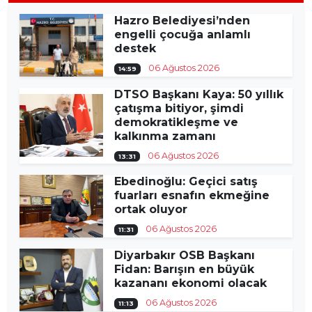
Hazro Belediyesi’nden
engelli çocuğa anlamlı
destek
06 Ağustos 2026
14:59
DTSO Başkanı Kaya: 50 yıllık
çatışma bitiyor, şimdi
demokratikleşme ve
kalkınma zamanı
06 Ağustos 2026
13:31
Ebedinoğlu: Geçici satış
fuarları esnafın ekmeğine
ortak oluyor
06 Ağustos 2026
11:31
Diyarbakır OSB Başkanı
Fidan: Barışın en büyük
kazananı ekonomi olacak
06 Ağustos 2026
11:13