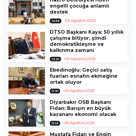
engelli çocuğa anlamlı
destek
06 Ağustos 2026
14:59
DTSO Başkanı Kaya: 50 yıllık
çatışma bitiyor, şimdi
demokratikleşme ve
kalkınma zamanı
06 Ağustos 2026
13:31
Ebedinoğlu: Geçici satış
fuarları esnafın ekmeğine
ortak oluyor
06 Ağustos 2026
11:31
Diyarbakır OSB Başkanı
Fidan: Barışın en büyük
kazananı ekonomi olacak
06 Ağustos 2026
11:13
Mustafa Fidan ve Engin