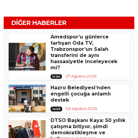
DIĞER HABERLER
Amedspor’u günlerce
tartışan Oda TV,
Trabzonspor’un Salah
transferini de aynı
hassasiyetle inceleyecek
mi?
07 Ağustos 2026
11:30
Hazro Belediyesi’nden
engelli çocuğa anlamlı
destek
06 Ağustos 2026
14:59
DTSO Başkanı Kaya: 50 yıllık
çatışma bitiyor, şimdi
demokratikleşme ve