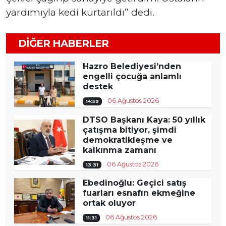
yardımıyla kedi kurtarıldı” dedi.
DIĞER HABERLER
Hazro Belediyesi’nden
engelli çocuğa anlamlı
destek
06 Ağustos 2026
14:59
DTSO Başkanı Kaya: 50 yıllık
çatışma bitiyor, şimdi
demokratikleşme ve
kalkınma zamanı
06 Ağustos 2026
13:31
Ebedinoğlu: Geçici satış
fuarları esnafın ekmeğine
ortak oluyor
06 Ağustos 2026
11:31