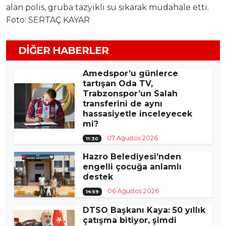
alan polis, gruba tazyikli su sıkarak müdahale etti.
Foto: SERTAÇ KAYAR
DIĞER HABERLER
Amedspor’u günlerce
tartışan Oda TV,
Trabzonspor’un Salah
transferini de aynı
hassasiyetle inceleyecek
mi?
07 Ağustos 2026
11:30
Hazro Belediyesi’nden
engelli çocuğa anlamlı
destek
06 Ağustos 2026
14:59
DTSO Başkanı Kaya: 50 yıllık
çatışma bitiyor, şimdi