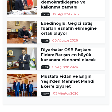
demokratikleşme ve
kalkınma zamanı
06 Ağustos 2026
13:31
Ebedinoğlu: Geçici satış
fuarları esnafın ekmeğine
ortak oluyor
06 Ağustos 2026
11:31
Diyarbakır OSB Başkanı
Fidan: Barışın en büyük
kazananı ekonomi olacak
06 Ağustos 2026
11:13
Mustafa Fidan ve Engin
Yeşil’den Mehmet Mehdi
Eker’e ziyaret
05 Ağustos 2026
15:47