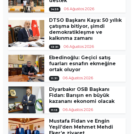
destek
06 Ağustos 2026
14:59
DTSO Başkanı Kaya: 50 yıllık
çatışma bitiyor, şimdi
demokratikleşme ve
kalkınma zamanı
06 Ağustos 2026
13:31
Ebedinoğlu: Geçici satış
fuarları esnafın ekmeğine
ortak oluyor
06 Ağustos 2026
11:31
Diyarbakır OSB Başkanı
Fidan: Barışın en büyük
kazananı ekonomi olacak
06 Ağustos 2026
11:13
Mustafa Fidan ve Engin
Yeşil’den Mehmet Mehdi
Eker’e ziyaret