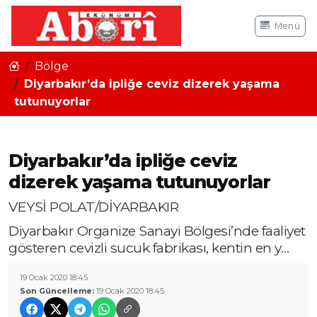
Menü
Bölge
Diyarbakır’da ipliğe ceviz dizerek yaşama
tutunuyorlar
Diyarbakır’da ipliğe ceviz
dizerek yaşama tutunuyorlar
VEYSİ POLAT/DİYARBAKIR
Diyarbakır Organize Sanayi Bölgesi’nde faaliyet
gösteren cevizli sucuk fabrikası, kentin en y…
19 Ocak 2020 18:45
Son Güncelleme:
19 Ocak 2020 18:45