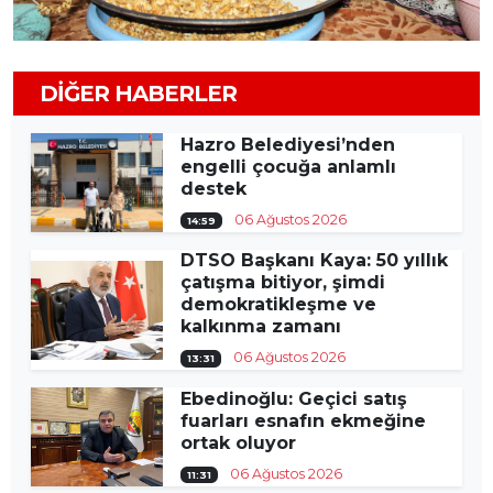
DIĞER HABERLER
Hazro Belediyesi’nden
engelli çocuğa anlamlı
destek
06 Ağustos 2026
14:59
DTSO Başkanı Kaya: 50 yıllık
çatışma bitiyor, şimdi
demokratikleşme ve
kalkınma zamanı
06 Ağustos 2026
13:31
Ebedinoğlu: Geçici satış
fuarları esnafın ekmeğine
ortak oluyor
06 Ağustos 2026
11:31