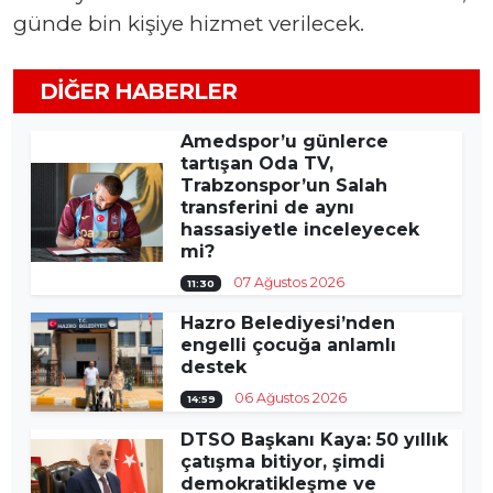
günde bin kişiye hizmet verilecek.
DIĞER HABERLER
Amedspor’u günlerce
tartışan Oda TV,
Trabzonspor’un Salah
transferini de aynı
hassasiyetle inceleyecek
mi?
07 Ağustos 2026
11:30
Hazro Belediyesi’nden
engelli çocuğa anlamlı
destek
06 Ağustos 2026
14:59
DTSO Başkanı Kaya: 50 yıllık
çatışma bitiyor, şimdi
demokratikleşme ve