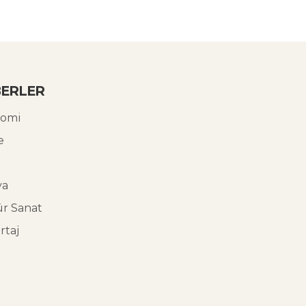
ERLER
omi
e
ya
ür Sanat
rtaj