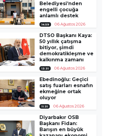
Belediyesi’nden
engelli çocuğa
anlamlı destek
06 Ağustos 2026
14:59
DTSO Başkanı Kaya:
50 yıllık çatışma
bitiyor, şimdi
demokratikleşme ve
kalkınma zamanı
06 Ağustos 2026
13:31
Ebedinoğlu: Geçici
satış fuarları esnafın
ekmeğine ortak
oluyor
06 Ağustos 2026
11:31
Diyarbakır OSB
Başkanı Fidan:
Barışın en büyük
kazananı ekonomi