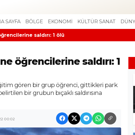
A SAYFA
BÖLGE
EKONOMİ
KÜLTÜR SANAT
DÜNY
rencilerine saldırı: 1 ölü
e öğrencilerine saldırı: 1
itim gören bir grup öğrenci, gittikleri park
lirtilen bir grubun bıçaklı saldırısına
22 00:02