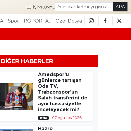
ARA
İLETIŞIM
KÜNYE
A
Spor
RÖPORTAJ
Özel Dosya
DIĞER HABERLER
Amedspor’u
günlerce tartışan
Oda TV,
Trabzonspor’un
Salah transferini de
aynı hassasiyetle
inceleyecek mi?
07 Ağustos 2026
11:30
Hazro