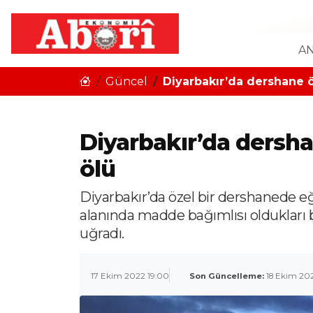
AN
Güncel
Diyarbakır’da dershane öğ
Diyarbakır’da dershan
ölü
Diyarbakır’da özel bir dershanede eğ
alanında madde bağımlısı oldukları be
uğradı.
17 Ekim 2022 19:00
Son Güncelleme:
18 Ekim 20