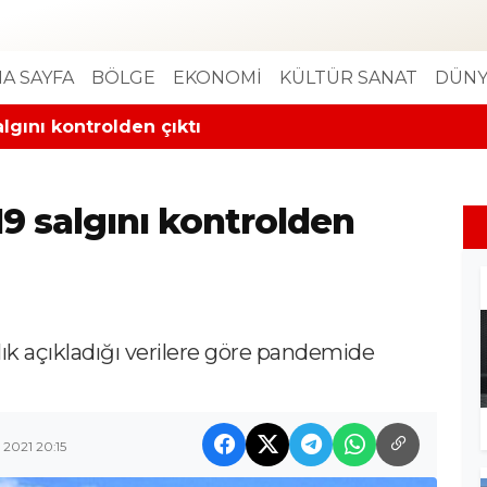
A SAYFA
BÖLGE
EKONOMİ
KÜLTÜR SANAT
DÜNY
lgını kontrolden çıktı
19 salgını kontrolden
lık açıkladığı verilere göre pandemide
 2021 20:15