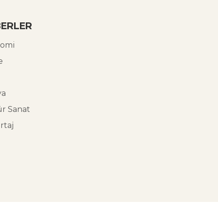
ERLER
omi
e
ya
ür Sanat
rtaj