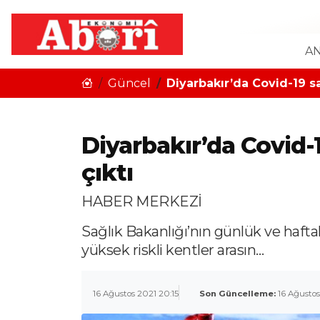
AN
Güncel
Diyarbakır’da Covid-19 sa
Diyarbakır’da Covid-
çıktı
HABER MERKEZİ
Sağlık Bakanlığı’nın günlük ve hafta
yüksek riskli kentler arasın…
16 Ağustos 2021 20:15
Son Güncelleme:
16 Ağustos