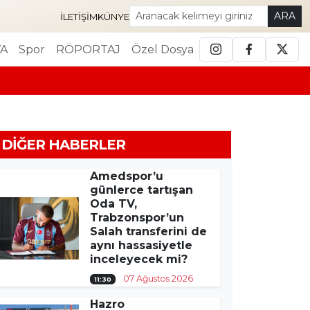
ARA
İLETIŞIM
KÜNYE
A
Spor
RÖPORTAJ
Özel Dosya
DIĞER HABERLER
Amedspor’u
günlerce tartışan
Oda TV,
Trabzonspor’un
Salah transferini de
aynı hassasiyetle
inceleyecek mi?
07 Ağustos 2026
11:30
Hazro