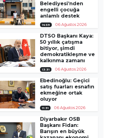
Belediyesi’nden
engelli çocuğa
anlamlı destek
06 Ağustos 2026
14:59
DTSO Başkanı Kaya:
50 yıllık çatışma
bitiyor, şimdi
demokratikleşme ve
kalkınma zamanı
06 Ağustos 2026
13:31
Ebedinoğlu: Geçici
satış fuarları esnafın
ekmeğine ortak
oluyor
06 Ağustos 2026
11:31
Diyarbakır OSB
Başkanı Fidan:
Barışın en büyük
kazananı ekonomi