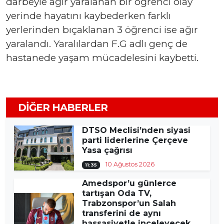
darbeyle ağır yaralanan bir öğrenci olay
yerinde hayatını kaybederken farklı
yerlerinden bıçaklanan 3 öğrenci ise ağır
yaralandı. Yaralılardan F.G adlı genç de
hastanede yaşam mücadelesini kaybetti.
DIĞER HABERLER
DTSO Meclisi’nden siyasi
parti liderlerine Çerçeve
Yasa çağrısı
10 Ağustos 2026
11:35
Amedspor’u günlerce
tartışan Oda TV,
Trabzonspor’un Salah
transferini de aynı
hassasiyetle inceleyecek