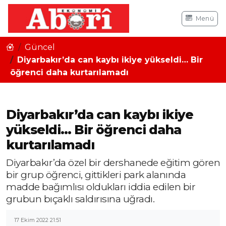
Menü
Güncel
Diyarbakır’da can kaybı ikiye yükseldi… Bir
öğrenci daha kurtarılamadı
Diyarbakır’da can kaybı ikiye
yükseldi… Bir öğrenci daha
kurtarılamadı
Diyarbakır’da özel bir dershanede eğitim gören
bir grup öğrenci, gittikleri park alanında
madde bağımlısı oldukları iddia edilen bir
grubun bıçaklı saldırısına uğradı.
17 Ekim 2022 21:51