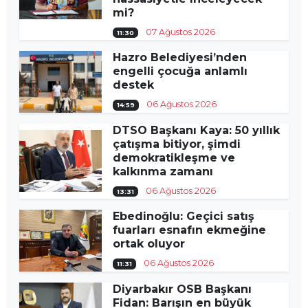
mi?
07 Ağustos 2026
11:30
Hazro Belediyesi’nden
engelli çocuğa anlamlı
destek
06 Ağustos 2026
14:59
DTSO Başkanı Kaya: 50 yıllık
çatışma bitiyor, şimdi
demokratikleşme ve
kalkınma zamanı
06 Ağustos 2026
13:31
Ebedinoğlu: Geçici satış
fuarları esnafın ekmeğine
ortak oluyor
06 Ağustos 2026
11:31
Diyarbakır OSB Başkanı
Fidan: Barışın en büyük