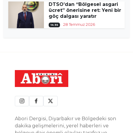
DTSO’dan “Bölgesel asgari
ücret” önerisine ret: Yeni bir
göç dalgası yaratır
28 Temmuz 2026
14:35
Abori Dergisi, Diyarbakır ve Bölgedeki son
dakika gelişmelerini, yerel haberleri ve
bölgeye dair önemli olayları tarafsız ve