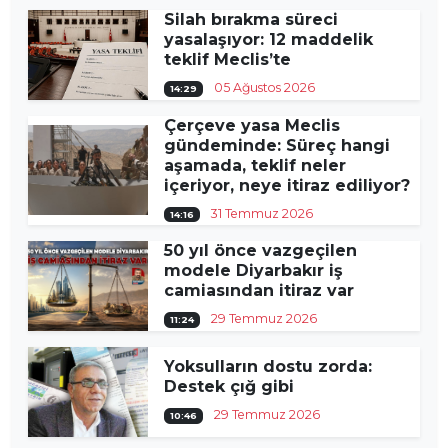
Silah bırakma süreci
yasalaşıyor: 12 maddelik
teklif Meclis’te
05 Ağustos 2026
14:29
Çerçeve yasa Meclis
gündeminde: Süreç hangi
aşamada, teklif neler
içeriyor, neye itiraz ediliyor?
31 Temmuz 2026
14:16
50 yıl önce vazgeçilen
modele Diyarbakır iş
camiasından itiraz var
29 Temmuz 2026
11:24
Yoksulların dostu zorda:
Destek çığ gibi
29 Temmuz 2026
10:46