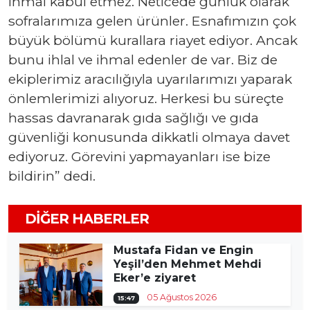
ihmal kabul etmez. Neticede günlük olarak
sofralarımıza gelen ürünler. Esnafımızın çok
büyük bölümü kurallara riayet ediyor. Ancak
bunu ihlal ve ihmal edenler de var. Biz de
ekiplerimiz aracılığıyla uyarılarımızı yaparak
önlemlerimizi alıyoruz. Herkesi bu süreçte
hassas davranarak gıda sağlığı ve gıda
güvenliği konusunda dikkatli olmaya davet
ediyoruz. Görevini yapmayanları ise bize
bildirin” dedi.
DIĞER HABERLER
Mustafa Fidan ve Engin
Yeşil’den Mehmet Mehdi
Eker’e ziyaret
05 Ağustos 2026
15:47