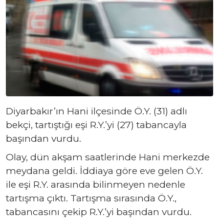
Diyarbakır’ın Hani ilçesinde Ö.Y. (31) adlı
bekçi, tartıştığı eşi R.Y.’yi (27) tabancayla
başından vurdu.
Olay, dün akşam saatlerinde Hani merkezde
meydana geldi. İddiaya göre eve gelen Ö.Y.
ile eşi R.Y. arasında bilinmeyen nedenle
tartışma çıktı. Tartışma sırasında Ö.Y.,
tabancasını çekip R.Y.’yi başından vurdu.