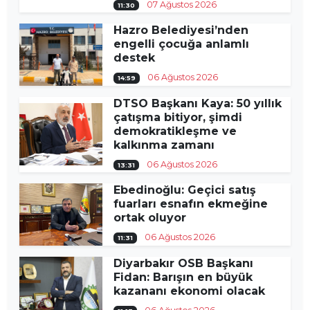
07 Ağustos 2026
11:30
Hazro Belediyesi’nden
engelli çocuğa anlamlı
destek
06 Ağustos 2026
14:59
DTSO Başkanı Kaya: 50 yıllık
çatışma bitiyor, şimdi
demokratikleşme ve
kalkınma zamanı
06 Ağustos 2026
13:31
Ebedinoğlu: Geçici satış
fuarları esnafın ekmeğine
ortak oluyor
06 Ağustos 2026
11:31
Diyarbakır OSB Başkanı
Fidan: Barışın en büyük
kazananı ekonomi olacak