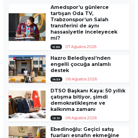
Amedspor’u günlerce
tartışan Oda TV,
Trabzonspor’un Salah
transferini de aynı
hassasiyetle inceleyecek
mi?
07 Ağustos 2026
11:30
Hazro Belediyesi’nden
engelli çocuğa anlamlı
destek
06 Ağustos 2026
14:59
DTSO Başkanı Kaya: 50 yıllık
çatışma bitiyor, şimdi
demokratikleşme ve
kalkınma zamanı
06 Ağustos 2026
13:31
Ebedinoğlu: Geçici satış
fuarları esnafın ekmeğine