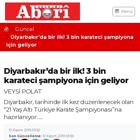
Menü
Güncel
Diyarbakır’da bir ilk! 3 bin karateci şampiyona
için geliyor
Diyarbakır’da bir ilk! 3 bin
karateci şampiyona için geliyor
VEYSİ POLAT
Diyarbakır, tarihinde ilk kez düzenlenecek olan
“21 Yaş Altı Türkiye Karate Şampiyonası”na
hazırlanıyor. …
10 Kasım 2019 03:50
Son Güncelleme:
10 Kasım 2019 03:50