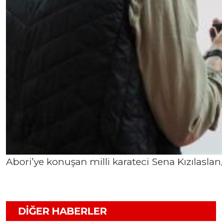
Abori’ye konuşan milli karateci Sena Kızılaslan,
DIĞER HABERLER