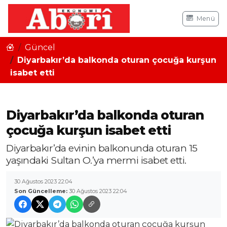
Menü
Güncel
Diyarbakır’da balkonda oturan çocuğa kurşun
isabet etti
Diyarbakır’da balkonda oturan
çocuğa kurşun isabet etti
Diyarbakır’da evinin balkonunda oturan 15
yaşındaki Sultan O.’ya mermi isabet etti.
30 Ağustos 2023 22:04
Son Güncelleme:
30 Ağustos 2023 22:04