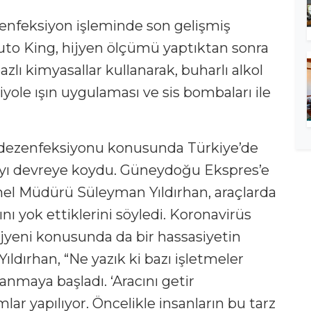
ezenfeksiyon işleminde son gelişmiş
uto King, hijyen ölçümü yaptıktan sonra
zlı kimyasallar kullanarak, buharlı alkol
viyole ışın uygulaması ve sis bombaları ile
ç dezenfeksiyonu konusunda Türkiye’de
mayı devreye koydu. Güneydoğu Ekspres’e
el Müdürü Süleyman Yıldırhan, araçlarda
ını yok ettiklerini söyledi. Koronavirüs
ijyeni konusunda da bir hassasiyetin
dırhan, “Ne yazık ki bazı işletmeler
nmaya başladı. ‘Aracını getir
lar yapılıyor. Öncelikle insanların bu tarz