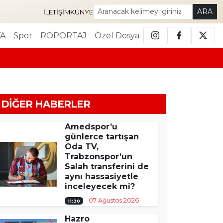
ARA
İLETIŞIM
KÜNYE
A
Spor
RÖPORTAJ
Özel Dosya
DIĞER HABERLER
Amedspor’u
günlerce tartışan
Oda TV,
Trabzonspor’un
Salah transferini de
aynı hassasiyetle
inceleyecek mi?
07 Ağustos 2026
11:30
Hazro