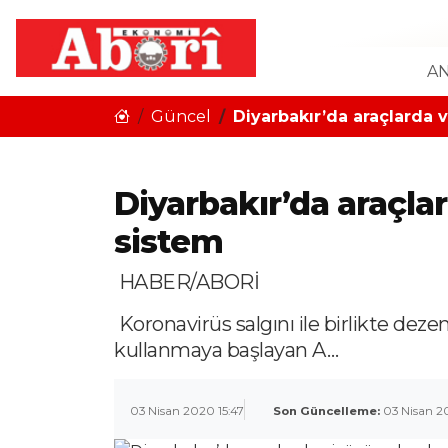
AN
Güncel
Diyarbakır’da araçlarda 
Diyarbakır’da araçla
sistem
HABER/ABORİ
Koronavirüs salgını ile birlikte deze
kullanmaya başlayan A…
03 Nisan 2020 15:47
Son Güncelleme:
03 Nisan 2