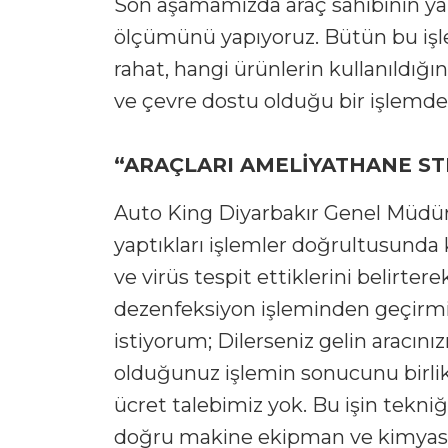
Son aşamamızda araç sahibinin ya
ölçümünü yapıyoruz. Bütün bu işl
rahat, hangi ürünlerin kullanıldığı
ve çevre dostu olduğu bir işlemden
“ARAÇLARI AMELİYATHANE ST
Auto King Diyarbakır Genel Müdür
yaptıkları işlemler doğrultusunda
ve virüs tespit ettiklerini belirter
dezenfeksiyon işleminden geçirmiş
istiyorum; Dilerseniz gelin aracın
olduğunuz işlemin sonucunu birlik
ücret talebimiz yok. Bu işin tekni
doğru makine ekipman ve kimyasa