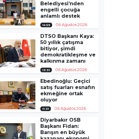
Belediyesi’nden
engelli çocuğa
anlamlı destek
06 Ağustos 2026
14:59
DTSO Başkanı Kaya:
50 yıllık çatışma
bitiyor, şimdi
demokratikleşme ve
kalkınma zamanı
06 Ağustos 2026
13:31
Ebedinoğlu: Geçici
satış fuarları esnafın
ekmeğine ortak
oluyor
06 Ağustos 2026
11:31
Diyarbakır OSB
Başkanı Fidan:
Barışın en büyük
kazananı ekonomi