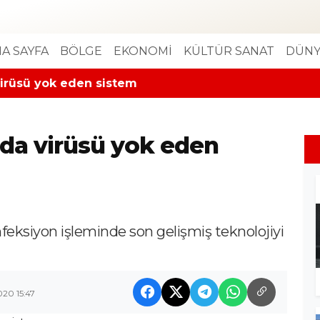
A SAYFA
BÖLGE
EKONOMİ
KÜLTÜR SANAT
DÜNY
virüsü yok eden sistem
rda virüsü yok eden
nfeksiyon işleminde son gelişmiş teknolojiyi
020 15:47