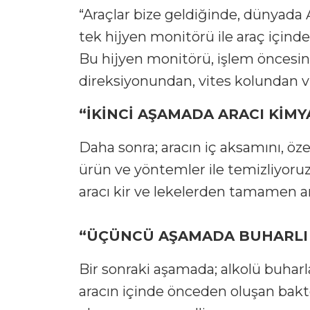
“Araçlar bize geldiğinde, dünyad
tek hijyen monitörü ile araç içind
Bu hijyen monitörü, işlem öncesin
direksiyonundan, vites kolundan vb
“İKİNCİ AŞAMADA ARACI KİM
Daha sonra; aracın iç aksamını, öz
ürün ve yöntemler ile temizliyoruz
aracı kir ve lekelerden tamamen ar
“ÜÇÜNCÜ AŞAMADA BUHARLI 
Bir sonraki aşamada; alkolü buharl
aracın içinde önceden oluşan bakter