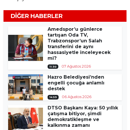
DIĞER HABERLER
Amedspor’u günlerce
tartışan Oda TV,
Trabzonspor’un Salah
transferini de aynı
hassasiyetle inceleyecek
mi?
07 Ağustos 2026
11:30
Hazro Belediyesi’nden
engelli çocuğa anlamlı
destek
06 Ağustos 2026
14:59
DTSO Başkanı Kaya: 50 yıllık
çatışma bitiyor, şimdi
demokratikleşme ve
kalkınma zamanı