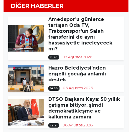
DIĞER HABERLER
Amedspor’u günlerce
tartışan Oda TV,
Trabzonspor’un Salah
transferini de aynı
hassasiyetle inceleyecek
mi?
07 Ağustos 2026
11:30
Hazro Belediyesi’nden
engelli çocuğa anlamlı
destek
06 Ağustos 2026
14:59
DTSO Başkanı Kaya: 50 yıllık
çatışma bitiyor, şimdi
demokratikleşme ve
kalkınma zamanı
06 Ağustos 2026
13:31