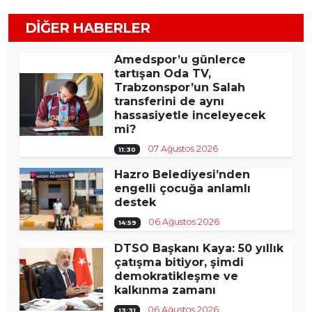
DIĞER HABERLER
Amedspor’u günlerce
tartışan Oda TV,
Trabzonspor’un Salah
transferini de aynı
hassasiyetle inceleyecek
mi?
07 Ağustos 2026
11:30
Hazro Belediyesi’nden
engelli çocuğa anlamlı
destek
06 Ağustos 2026
14:59
DTSO Başkanı Kaya: 50 yıllık
çatışma bitiyor, şimdi
demokratikleşme ve
kalkınma zamanı
06 Ağustos 2026
13:31