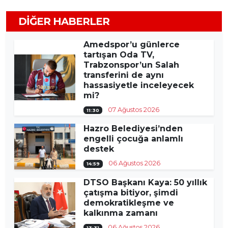
DIĞER HABERLER
Amedspor’u günlerce
tartışan Oda TV,
Trabzonspor’un Salah
transferini de aynı
hassasiyetle inceleyecek
mi?
07 Ağustos 2026
11:30
Hazro Belediyesi’nden
engelli çocuğa anlamlı
destek
06 Ağustos 2026
14:59
DTSO Başkanı Kaya: 50 yıllık
çatışma bitiyor, şimdi
demokratikleşme ve
kalkınma zamanı
06 Ağustos 2026
13:31