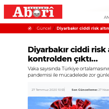
AN
Güncel
Diyarbakır ciddi risk alt
Diyarbakır ciddi risk
kontrolden çıktı…
Vaka sayısında Türkiye ortalamasının
pandemisi ile mücadelede zor günler
27 Temmuz 2020 10:53
Son Güncelleme:
27 Nisa