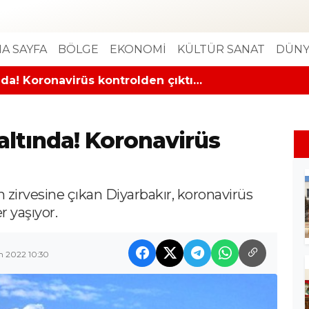
A SAYFA
BÖLGE
EKONOMİ
KÜLTÜR SANAT
DÜNY
ında! Koronavirüs kontrolden çıktı…
 altında! Koronavirüs
 zirvesine çıkan Diyarbakır, koronavirüs
 yaşıyor.
n 2022 10:30