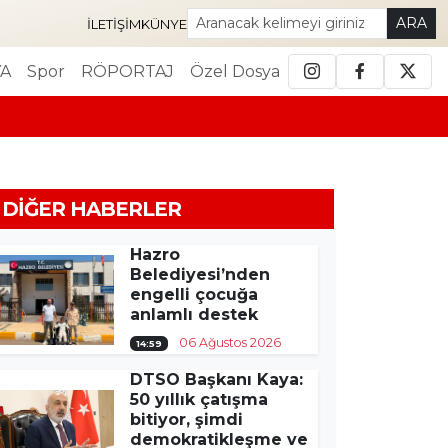
ARA
İLETIŞIM
KÜNYE
A
Spor
RÖPORTAJ
Özel Dosya
DIĞER HABERLER
Hazro
Belediyesi’nden
engelli çocuğa
anlamlı destek
06 Ağustos 2026
14:59
DTSO Başkanı Kaya:
50 yıllık çatışma
bitiyor, şimdi
demokratikleşme ve