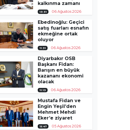
kalkınma zamanı
06 Ağustos 2026
13:31
Ebedinoğlu: Geçici
satış fuarları esnafın
ekmeğine ortak
oluyor
06 Ağustos 2026
11:31
Diyarbakır OSB
Başkanı Fidan:
Barışın en büyük
kazananı ekonomi
olacak
06 Ağustos 2026
11:13
Mustafa Fidan ve
Engin Yeşil’den
Mehmet Mehdi
Eker’e ziyaret
05 Ağustos 2026
15:47