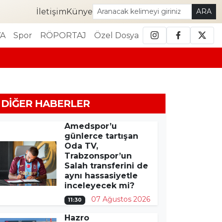
İletişim
Künye
ARA
A
Spor
RÖPORTAJ
Özel Dosya
DIĞER HABERLER
Amedspor’u
günlerce tartışan
Oda TV,
Trabzonspor’un
Salah transferini de
aynı hassasiyetle
inceleyecek mi?
07 Ağustos 2026
11:30
Hazro