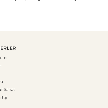
ERLER
omi
e
ya
ür Sanat
rtaj