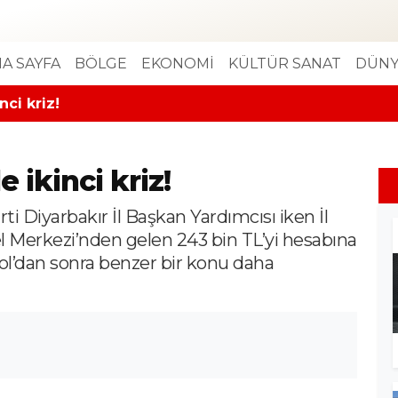
A SAYFA
BÖLGE
EKONOMİ
KÜLTÜR SANAT
DÜNY
nci kriz!
 ikinci kriz!
Diyarbakır İl Başkan Yardımcısı iken İl
el Merkezi’nden gelen 243 bin TL’yi hesabına
ol’dan sonra benzer bir konu daha