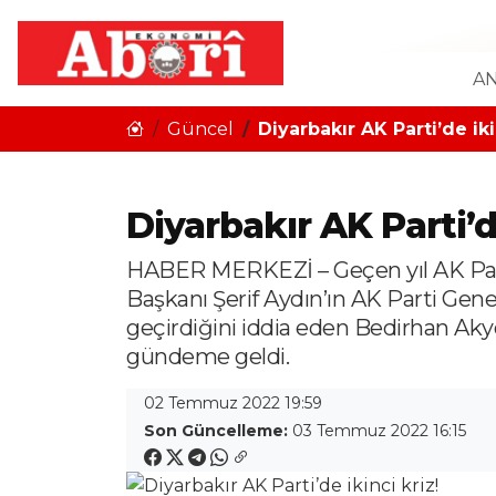
AN
Güncel
Diyarbakır AK Parti’de iki
Diyarbakır AK Parti’de
HABER MERKEZİ – Geçen yıl AK Parti 
Başkanı Şerif Aydın’ın AK Parti Gen
geçirdiğini iddia eden Bedirhan Aky
gündeme geldi.
02 Temmuz 2022 19:59
Son Güncelleme:
03 Temmuz 2022 16:15