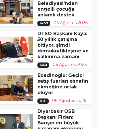
Belediyesi’nden
engelli çocuğa
anlamlı destek
06 Ağustos 2026
14:59
DTSO Başkanı Kaya:
50 yıllık çatışma
bitiyor, şimdi
demokratikleşme ve
kalkınma zamanı
06 Ağustos 2026
13:31
Ebedinoğlu: Geçici
satış fuarları esnafın
ekmeğine ortak
oluyor
06 Ağustos 2026
11:31
Diyarbakır OSB
Başkanı Fidan:
Barışın en büyük
kazananı ekonomi