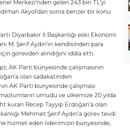
 Genel Merkezi’nden gelen 243 bin TL’yi
edirhan Akyol’dan sonra benzer bir konu
rti Diyarbakır İl Başkanlığı eski Ekonomi
kanı M. Şerif Aydın’ın kendisinden para
i için görevden alındığını iddia etti.
giz, AK Parti bünyesinde çalışmasının
oğan’a olan sadakatinden
ımın AK Parti bünyesinde çalışması
, mazlumların umudu ve ülkemize 20 yılda
taht kuran Recep Tayyip Erdoğan’a olan
aşkanlığı Mehmet Şerif Aydın’a görev tevdi
e hizmet eden liderimizin bünyesinde,