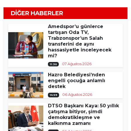
DIĞER HABERLER
Amedspor’u günlerce
tartışan Oda TV,
Trabzonspor’un Salah
transferini de aynı
hassasiyetle inceleyecek
mi?
07 Ağustos 2026
11:30
Hazro Belediyesi’nden
engelli çocuğa anlamlı
destek
06 Ağustos 2026
14:59
DTSO Başkanı Kaya: 50 yıllık
çatışma bitiyor, şimdi
demokratikleşme ve
kalkınma zamanı