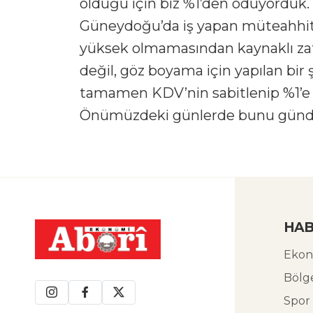
olduğu için biz %1’den ödüyorduk.
Güneydoğu’da iş yapan müteahhitle
yüksek olmamasından kaynaklı zat
değil, göz boyama için yapılan bir ş
tamamen KDV’nin sabitlenip %1’e ç
Önümüzdeki günlerde bunu günde
HAB
Ekon
Bölg
Spor