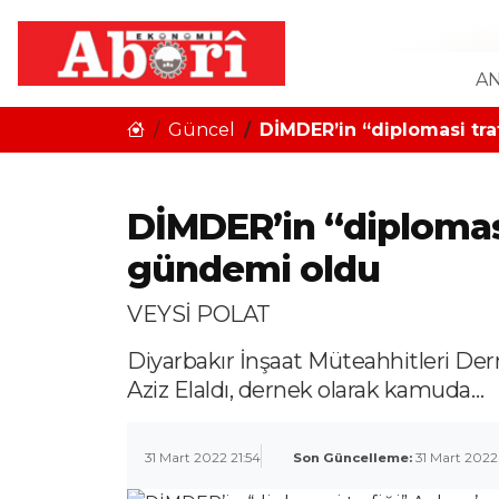
AN
Güncel
DİMDER’in “diplomasi tra
DİMDER’in “diplomasi
gündemi oldu
VEYSİ POLAT
Diyarbakır İnşaat Müteahhitleri D
Aziz Elaldı, dernek olarak kamuda…
31 Mart 2022 21:54
Son Güncelleme:
31 Mart 2022