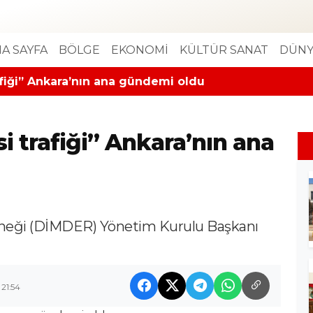
A SAYFA
BÖLGE
EKONOMİ
KÜLTÜR SANAT
DÜNY
fiği” Ankara’nın ana gündemi oldu
 trafiği” Ankara’nın ana
erneği (DİMDER) Yönetim Kurulu Başkanı
 21:54