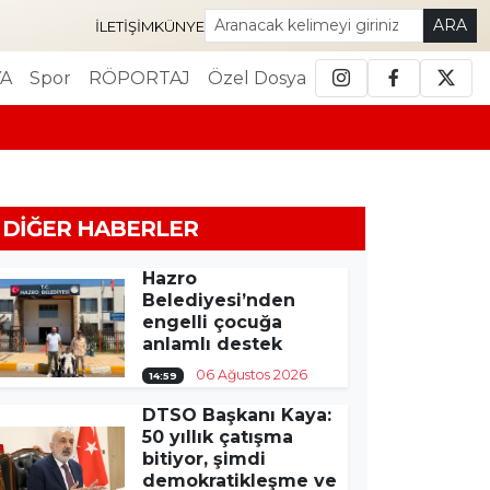
ARA
İLETIŞIM
KÜNYE
A
Spor
RÖPORTAJ
Özel Dosya
DIĞER HABERLER
Hazro
Belediyesi’nden
engelli çocuğa
anlamlı destek
06 Ağustos 2026
14:59
DTSO Başkanı Kaya:
50 yıllık çatışma
bitiyor, şimdi
demokratikleşme ve