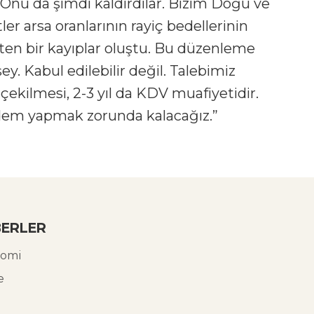
 Onu da şimdi kaldırdılar. Bizim Doğu ve
r arsa oranlarının rayiç bedellerinin
en bir kayıplar oluştu. Bu düzenleme
ey. Kabul edilebilir değil. Talebimiz
ekilmesi, 2-3 yıl da KDV muafiyetidir.
m yapmak zorunda kalacağız.”
ERLER
omi
e