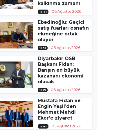
kalkınma zamanı
06 Ağustos 2026
13:31
Ebedinoğlu: Geçici
satış fuarları esnafın
ekmeğine ortak
oluyor
06 Ağustos 2026
11:31
Diyarbakır OSB
Başkanı Fidan:
Barışın en büyük
kazananı ekonomi
olacak
06 Ağustos 2026
11:13
Mustafa Fidan ve
Engin Yeşil’den
Mehmet Mehdi
Eker’e ziyaret
05 Ağustos 2026
15:47