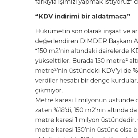
farkıyla işimizi yapmak istiyoruz” d
“KDV indirimi bir aldatmaca”
Hükümetin son olarak inşaat ve ars
değerlendiren DİMDER Başkanı Aziz
“150 m2’nin altındaki dairelerde K
yükselttiler. Burada 150 metre² alt
metre²’nin üstündeki KDV’yi de %8’
verdiler hesabı bir denge kurdular
çıkmıyor.
Metre karesi 1 milyonun üstünde ol
zaten %18’di, 150 m2’nin altında da
metre karesi 1 milyon üstündedir. O
metre karesi 150’nin üstüne olsa b