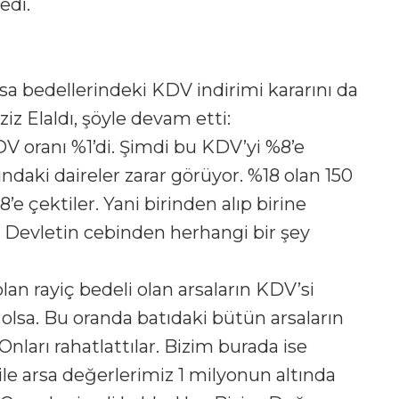
edi.
a bedellerindeki KDV indirimi kararını da
 Elaldı, şöyle devam etti:
DV oranı %1’di. Şimdi bu KDV’yi %8’e
ındaki daireler zarar görüyor. %18 olan 150
e çektiler. Yani birinden alıp birine
. Devletin cebinden herhangi bir şey
an rayiç bedeli olan arsaların KDV’si
 olsa. Bu oranda batıdaki bütün arsaların
nları rahatlattılar. Bizim burada ise
ile arsa değerlerimiz 1 milyonun altında