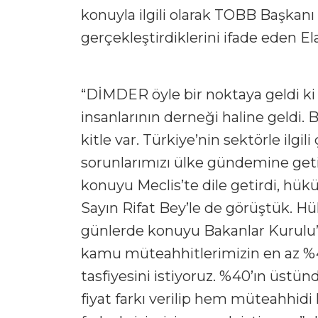
konuyla ilgili olarak TOBB Başkanı 
gerçekleştirdiklerini ifade eden Elal
“DİMDER öyle bir noktaya geldi ki 
insanlarının derneği haline geldi. 
kitle var. Türkiye’nin sektörle ilgi
sorunlarımızı ülke gündemine getir
konuyu Meclis’te dile getirdi, h
Sayın Rifat Bey’le de görüştük. H
günlerde konuyu Bakanlar Kurulu’n
kamu müteahhitlerimizin en az %40
tasfiyesini istiyoruz. %40’ın üstü
fiyat farkı verilip hem müteahhidi