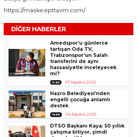
https://maske.epttavm.com/
DIĞER HABERLER
Amedspor’u günlerce
tartışan Oda TV,
Trabzonspor’un Salah
transferini de aynı
hassasiyetle inceleyecek
mi?
07 Ağustos 2026
11:30
Hazro Belediyesi’nden
engelli çocuğa anlamlı
destek
06 Ağustos 2026
14:59
DTSO Başkanı Kaya: 50 yıllık
çatışma bitiyor, şimdi