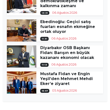
demokratikleşme ve
kalkınma zamanı
06 Ağustos 2026
13:31
Ebedinoğlu: Geçici satış
fuarları esnafın ekmeğine
ortak oluyor
06 Ağustos 2026
11:31
Diyarbakır OSB Başkanı
Fidan: Barışın en büyük
kazananı ekonomi olacak
06 Ağustos 2026
11:13
Mustafa Fidan ve Engin
Yeşil’den Mehmet Mehdi
Eker’e ziyaret
05 Ağustos 2026
15:47