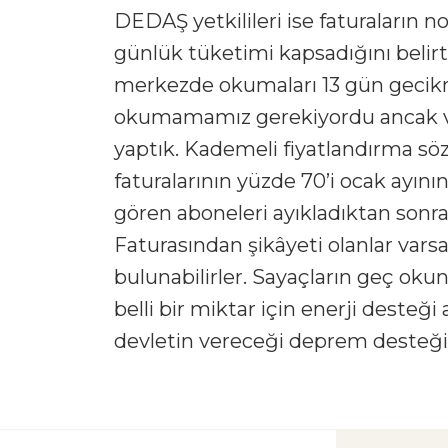
DEDAŞ yetkilileri ise faturaların 
günlük tüketimi kapsadığını belirt
merkezde okumaları 13 gün gecikm
okumamamız gerekiyordu ancak vata
yaptık. Kademeli fiyatlandırma söz
faturalarının yüzde 70’i ocak ayın
gören aboneleri ayıkladıktan sonr
Faturasından şikâyeti olanlar varsa g
bulunabilirler. Sayaçların geç ok
belli bir miktar için enerji desteği 
devletin vereceği deprem desteği i