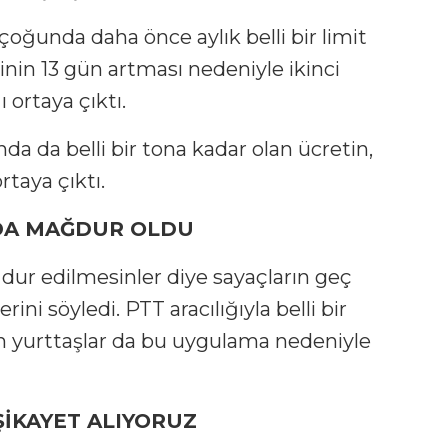
oğunda daha önce aylık belli bir limit
nin 13 gün artması nedeniyle ikinci
ortaya çıktı.
da da belli bir tona kadar olan ücretin,
taya çıktı.
 DA MAĞDUR OLDU
ur edilmesinler diye sayaçların geç
i söyledi. PTT aracılığıyla belli bir
an yurttaşlar da bu uygulama nedeniyle
ŞİKAYET ALIYORUZ