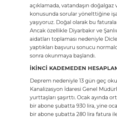
açıklamada, vatandaşın doğalgaz ve 
konusunda sorular yönelttiğine işa
yaşıyoruz. Doğal olarak bu faturalar
Ancak özellikle Diyarbakır ve Şanl
aidatları toplaması nedeniyle Dicl
yaptıkları başvuru sonucu normal
sonra okunmaya başlandı.
İKİNCİ KADEMEDEN HESAPLA
Deprem nedeniyle 13 gün geç okunan
Kanalizasyon İdaresi Genel Müdürl
yurttaşları şaşırttı. Ocak ayında o
bir abone şubatta 930 lira, yine oc
bir abone şubatta 280 lira fatura ile