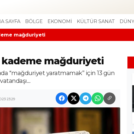
A SAYFA
BÖLGE
EKONOMİ
KÜLTÜR SANAT
DÜNY
deme mağduriyeti
 kademe mağduriyeti
nda “mağduriyet yaratmamak” için 13 gün
, vatandaşı…
023 23:29