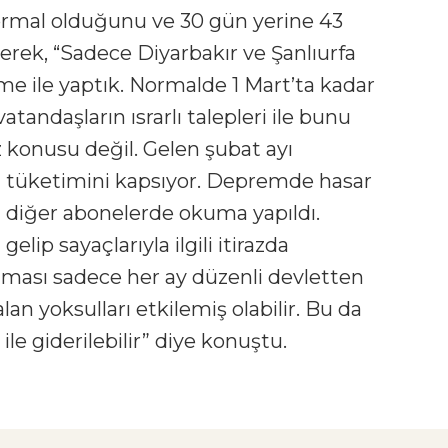
normal olduğunu ve 30 gün yerine 43
erek, “Sadece Diyarbakır ve Şanlıurfa
e ile yaptık. Normalde 1 Mart’ta kadar
ndaşların ısrarlı talepleri ile bunu
 konusu değil. Gelen şubat ayı
ın tüketimini kapsıyor. Depremde hasar
a diğer abonelerde okuma yapıldı.
elip sayaçlarıyla ilgili itirazda
unması sadece her ay düzenli devletten
alan yoksulları etkilemiş olabilir. Bu da
le giderilebilir” diye konuştu.