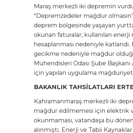
Maraş merkezli iki depremin vurduğ
“Depremzedeler mağdur olmasın”
deprem bölgesinde yaşayan yurttaş
okunan faturalar, kullanılan enerj
hesaplanması nedeniyle katlandı. F
gecikme nedeniyle mağdur olduğu o
Mühendisleri Odası Şube Başkanı 
için yapılan uygulama mağduriyet 
BAKANLIK TAHSİLATLARI ERT
Kahramanmaraş merkezli iki depre
mağdur edilmemesi için elektrik ve
okunmaması, vatandaşa bu dönem
alınmıştı. Enerji ve Tabii Kaynakl