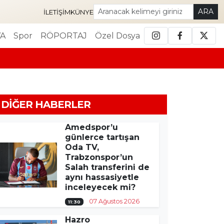
ARA
İLETIŞIM
KÜNYE
A
Spor
RÖPORTAJ
Özel Dosya
DIĞER HABERLER
Amedspor’u
günlerce tartışan
Oda TV,
Trabzonspor’un
Salah transferini de
aynı hassasiyetle
inceleyecek mi?
07 Ağustos 2026
11:30
Hazro