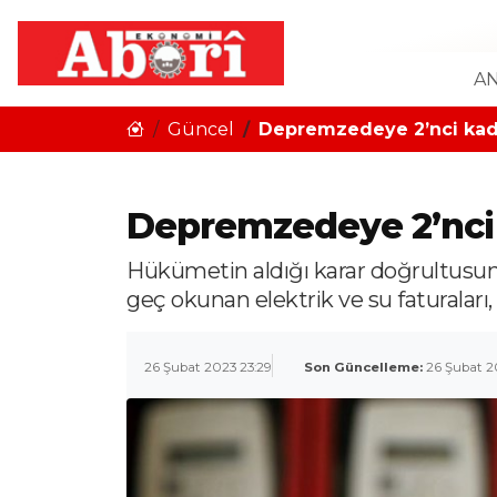
AN
Güncel
Depremzedeye 2’nci ka
Depremzedeye 2’nci
Hükümetin aldığı karar doğrultusu
geç okunan elektrik ve su faturaları
26 Şubat 2023 23:29
Son Güncelleme:
26 Şubat 2