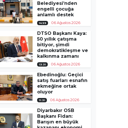
Belediyesi’nden
engelli çocuğa
anlamlı destek
06 Ağustos 2026
14:59
DTSO Başkanı Kaya:
50 yıllık çatışma
bitiyor, şimdi
demokratikleşme ve
kalkınma zamanı
06 Ağustos 2026
13:31
Ebedinoğlu: Geçici
satış fuarları esnafın
ekmeğine ortak
oluyor
06 Ağustos 2026
11:31
Diyarbakır OSB
Başkanı Fidan:
Barışın en büyük
kazananı ekonomi