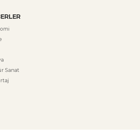
ERLER
omi
e
ya
ür Sanat
rtaj