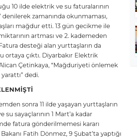
u 10 ilde elektrik ve su faturalarının
 denilerek zamanında okunmaması,
ları mağdur etti. 13 gün gecikme ile
i miktarının artması ve 2. kademeden
atura desteği alan yurttaşların da
rtaya çıktı. Diyarbakır Elektrik
Alican Çetinkaya, “Mağduriyeti önlemek
yarattı” dedi.
ELENMİŞTİ
mden sonra 11 ilde yaşayan yurttaşların
 su sayaçlarının 1 Mart’a kadar
de fatura gönderilmemesi kararı
ar Bakanı Fatih Dönmez, 9 Şubat’ta yaptığı