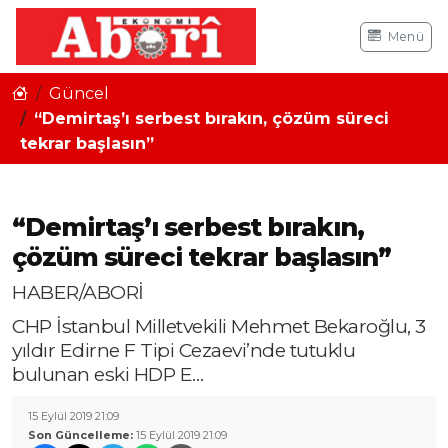
Menü
Güncel
“Demirtaş’ı serbest bırakın, çözüm süreci
tekrar başlasın”
“Demirtaş’ı serbest bırakın,
çözüm süreci tekrar başlasın”
HABER/ABORİ
CHP İstanbul Milletvekili Mehmet Bekaroğlu, 3
yıldır Edirne F Tipi Cezaevi’nde tutuklu
bulunan eski HDP E…
15 Eylül 2019 21:09
Son Güncelleme:
15 Eylül 2019 21:09