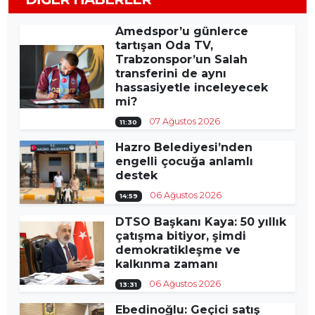
Amedspor’u günlerce
tartışan Oda TV,
Trabzonspor’un Salah
transferini de aynı
hassasiyetle inceleyecek
mi?
07 Ağustos 2026
11:30
Hazro Belediyesi’nden
engelli çocuğa anlamlı
destek
06 Ağustos 2026
14:59
DTSO Başkanı Kaya: 50 yıllık
çatışma bitiyor, şimdi
demokratikleşme ve
kalkınma zamanı
06 Ağustos 2026
13:31
Ebedinoğlu: Geçici satış