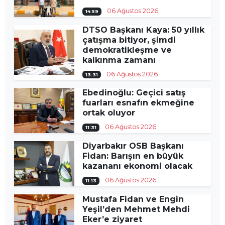
06 Ağustos 2026
14:59
DTSO Başkanı Kaya: 50 yıllık
çatışma bitiyor, şimdi
demokratikleşme ve
kalkınma zamanı
06 Ağustos 2026
13:31
Ebedinoğlu: Geçici satış
fuarları esnafın ekmeğine
ortak oluyor
06 Ağustos 2026
11:31
Diyarbakır OSB Başkanı
Fidan: Barışın en büyük
kazananı ekonomi olacak
06 Ağustos 2026
11:13
Mustafa Fidan ve Engin
Yeşil’den Mehmet Mehdi
Eker’e ziyaret