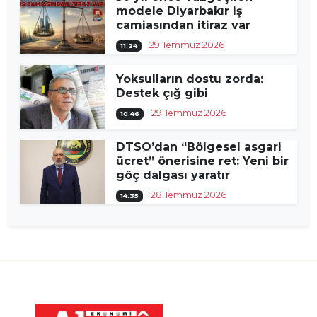
modele Diyarbakır iş
camiasından itiraz var
29 Temmuz 2026
11:24
Yoksulların dostu zorda:
Destek çığ gibi
29 Temmuz 2026
10:46
DTSO’dan “Bölgesel asgari
ücret” önerisine ret: Yeni bir
göç dalgası yaratır
28 Temmuz 2026
14:35