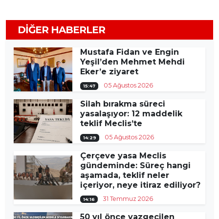
DIĞER HABERLER
Mustafa Fidan ve Engin
Yeşil’den Mehmet Mehdi
Eker’e ziyaret
05 Ağustos 2026
15:47
Silah bırakma süreci
yasalaşıyor: 12 maddelik
teklif Meclis’te
05 Ağustos 2026
14:29
Çerçeve yasa Meclis
gündeminde: Süreç hangi
aşamada, teklif neler
içeriyor, neye itiraz ediliyor?
31 Temmuz 2026
14:16
50 yıl önce vazgeçilen