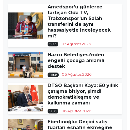
Amedspor’u günlerce
tartışan Oda TV,
Trabzonspor’un Salah
transferini de aynı
hassasiyetle inceleyecek
mi?
07 Ağustos 2026
11:30
Hazro Belediyesi’nden
engelli çocuğa anlamlı
destek
06 Ağustos 2026
14:59
DTSO Başkanı Kaya: 50 yıllık
çatışma bitiyor, şimdi
demokratikleşme ve
kalkınma zamanı
06 Ağustos 2026
13:31
Ebedinoğlu: Geçici satış
fuarları esnafın ekmeğine