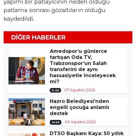
yapımı bir patlayıcının neden olduğu
patlama sonrası gözaltıların olduğu
kaydedildi.
DIĞER HABERLER
Amedspor’u günlerce
tartışan Oda TV,
Trabzonspor’un Salah
transferini de aynı
hassasiyetle inceleyecek
mi?
07 Ağustos 2026
11:30
Hazro Belediyesi’nden
engelli çocuğa anlamlı
destek
06 Ağustos 2026
14:59
DTSO Başkanı Kaya: 50 yıllık