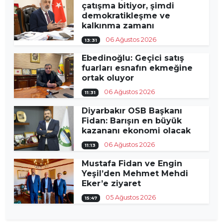
çatışma bitiyor, şimdi
demokratikleşme ve
kalkınma zamanı
06 Ağustos 2026
13:31
Ebedinoğlu: Geçici satış
fuarları esnafın ekmeğine
ortak oluyor
06 Ağustos 2026
11:31
Diyarbakır OSB Başkanı
Fidan: Barışın en büyük
kazananı ekonomi olacak
06 Ağustos 2026
11:13
Mustafa Fidan ve Engin
Yeşil’den Mehmet Mehdi
Eker’e ziyaret
05 Ağustos 2026
15:47