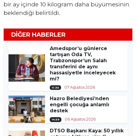
bir ay içinde 10 kilogram daha büyümesinin
beklendiği belirtildi.
DIĞER HABERLER
Amedspor’u günlerce
tartışan Oda TV,
Trabzonspor’un Salah
transferini de aynı
hassasiyetle inceleyecek
mi?
07 Ağustos 2026
11:30
Hazro Belediyesi’nden
engelli çocuğa anlamlı
destek
06 Ağustos 2026
14:59
DTSO Başkanı Kaya: 50 yıllık