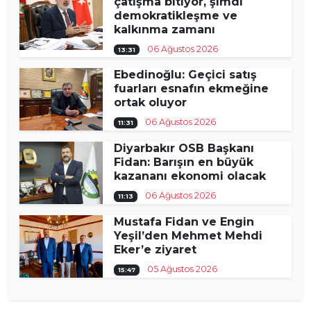
çatışma bitiyor, şimdi
demokratikleşme ve
kalkınma zamanı
06 Ağustos 2026
13:31
Ebedinoğlu: Geçici satış
fuarları esnafın ekmeğine
ortak oluyor
06 Ağustos 2026
11:31
Diyarbakır OSB Başkanı
Fidan: Barışın en büyük
kazananı ekonomi olacak
06 Ağustos 2026
11:13
Mustafa Fidan ve Engin
Yeşil’den Mehmet Mehdi
Eker’e ziyaret
05 Ağustos 2026
15:47