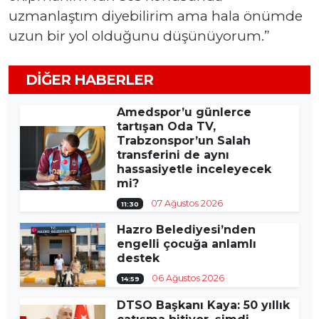
uzmanlaştım diyebilirim ama hala önümde
uzun bir yol olduğunu düşünüyorum.”
DIĞER HABERLER
Amedspor’u günlerce
tartışan Oda TV,
Trabzonspor’un Salah
transferini de aynı
hassasiyetle inceleyecek
mi?
07 Ağustos 2026
11:30
Hazro Belediyesi’nden
engelli çocuğa anlamlı
destek
06 Ağustos 2026
14:59
DTSO Başkanı Kaya: 50 yıllık