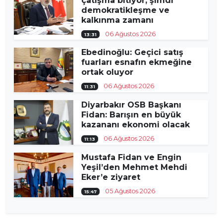
çatışma bitiyor, şimdi
demokratikleşme ve
kalkınma zamanı
06 Ağustos 2026
13:31
Ebedinoğlu: Geçici satış
fuarları esnafın ekmeğine
ortak oluyor
06 Ağustos 2026
11:31
Diyarbakır OSB Başkanı
Fidan: Barışın en büyük
kazananı ekonomi olacak
06 Ağustos 2026
11:13
Mustafa Fidan ve Engin
Yeşil’den Mehmet Mehdi
Eker’e ziyaret
05 Ağustos 2026
15:47