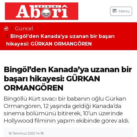
Menü
Güncel
Bingöl’den Kanada’ya uzanan bir başarı
hikayesi: GÜRKAN ORMANGÖREN
Bingöl’den Kanada’ya uzanan bir
başarı hikayesi: GÜRKAN
ORMANGÖREN
Bingöllü Kürt sıvacı bir babanın oğlu Gürkan
Ormangören, 12 yaşında geldiği Kanada’da
sinema bölümünü bitirerek, 10’un üzerinde
Hollywood filminin yapım ekibinde görev aldı.
16 Temmuz 2020 14:18