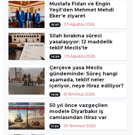
Mustafa Fidan ve Engin
Yeşil’den Mehmet Mehdi
Eker’e ziyaret
05 Ağustos 2026
15:47
Silah bırakma süreci
yasalaşıyor: 12 maddelik
teklif Meclis’te
05 Ağustos 2026
14:29
Çerçeve yasa Meclis
gündeminde: Süreç hangi
aşamada, teklif neler
içeriyor, neye itiraz ediliyor?
31 Temmuz 2026
14:16
50 yıl önce vazgeçilen
modele Diyarbakır iş
camiasından itiraz var
29 Temmuz 2026
11:24