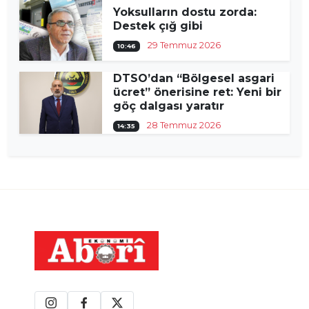
Yoksulların dostu zorda:
Destek çığ gibi
29 Temmuz 2026
10:46
DTSO’dan “Bölgesel asgari
ücret” önerisine ret: Yeni bir
göç dalgası yaratır
28 Temmuz 2026
14:35