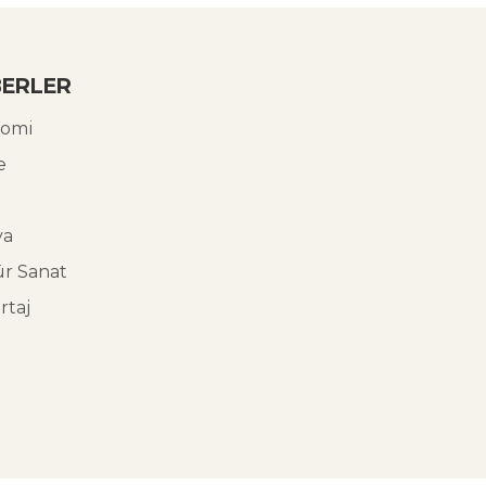
ERLER
omi
e
ya
ür Sanat
rtaj