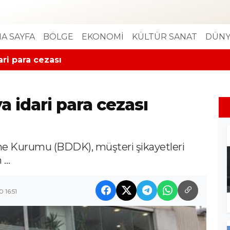
A SAYFA
BÖLGE
EKONOMİ
KÜLTÜR SANAT
DÜNY
ri para cezası
 idari para cezası
e Kurumu (BDDK), müşteri şikayetleri
n …
 16:51