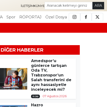
ARA
İLETIŞIM
KÜNYE
A
Spor
RÖPORTAJ
Özel Dosya
DIĞER HABERLER
Amedspor’u
günlerce tartışan
Oda TV,
Trabzonspor’un
Salah transferini de
aynı hassasiyetle
inceleyecek mi?
07 Ağustos 2026
11:30
Hazro