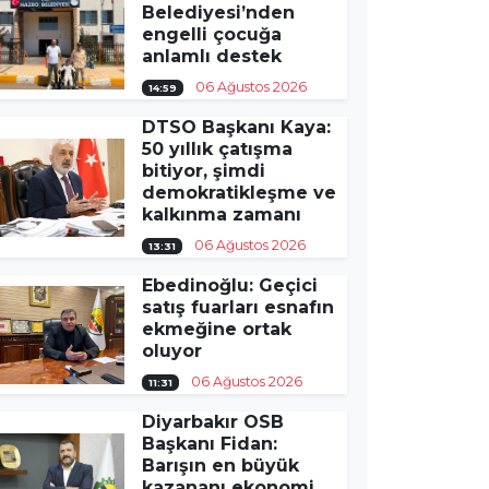
Belediyesi’nden
engelli çocuğa
anlamlı destek
06 Ağustos 2026
14:59
DTSO Başkanı Kaya:
50 yıllık çatışma
bitiyor, şimdi
demokratikleşme ve
kalkınma zamanı
06 Ağustos 2026
13:31
Ebedinoğlu: Geçici
satış fuarları esnafın
ekmeğine ortak
oluyor
06 Ağustos 2026
11:31
Diyarbakır OSB
Başkanı Fidan:
Barışın en büyük
kazananı ekonomi