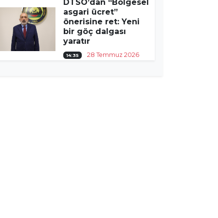
DTSO’dan “Bölgesel
asgari ücret”
önerisine ret: Yeni
bir göç dalgası
yaratır
28 Temmuz 2026
14:35