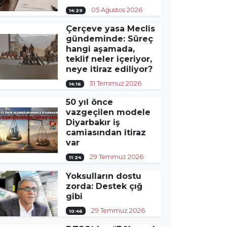
05 Ağustos 2026
14:29
Çerçeve yasa Meclis
gündeminde: Süreç
hangi aşamada,
teklif neler içeriyor,
neye itiraz ediliyor?
31 Temmuz 2026
14:16
50 yıl önce
vazgeçilen modele
Diyarbakır iş
camiasından itiraz
var
29 Temmuz 2026
11:24
Yoksulların dostu
zorda: Destek çığ
gibi
29 Temmuz 2026
10:46