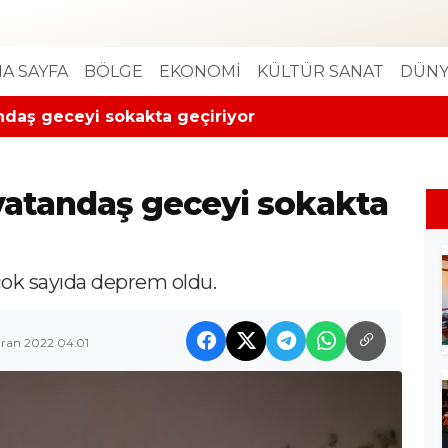
A SAYFA
BÖLGE
EKONOMİ
KÜLTÜR SANAT
DÜNY
andaş geceyi sokakta geçiriyor
; vatandaş geceyi sokakta
 çok sayıda deprem oldu.
ran 2022 04:01