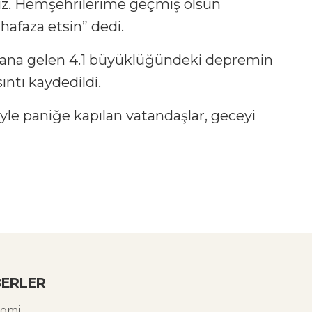
ruz. Hemşehrilerime geçmiş olsun
hafaza etsin” dedi.
ydana gelen 4.1 büyüklüğündeki depremin
ıntı kaydedildi.
yle paniğe kapılan vatandaşlar, geceyi
ERLER
omi