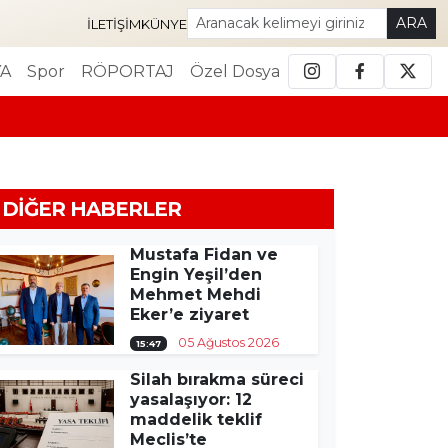
ARA
İLETIŞIM
KÜNYE
A
Spor
RÖPORTAJ
Özel Dosya
DIĞER HABERLER
Mustafa Fidan ve
Engin Yeşil’den
Mehmet Mehdi
Eker’e ziyaret
05 Ağustos 2026
15:47
Silah bırakma süreci
yasalaşıyor: 12
maddelik teklif
Meclis’te