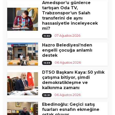
Amedspor’u günlerce
tartışan Oda TV,
Trabzonspor’un Salah
transferini de aynı
hassasiyetle inceleyecek
mi?
07 Ağustos 2026
11:30
Hazro Belediyesi’nden
engelli çocuğa anlamlı
destek
06 Ağustos 2026
14:59
DTSO Başkanı Kaya: 50 yıllık
çatışma bitiyor, şimdi
demokratikleşme ve
kalkınma zamanı
06 Ağustos 2026
13:31
Ebedinoğlu: Geçici satış
fuarları esnafın ekmeğine
ortak oluyor