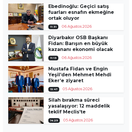
Ebedinoğlu: Geçici satış
fuarları esnafın ekmeğine
ortak oluyor
06 Ağustos 2026
11:31
Diyarbakır OSB Başkanı
Fidan: Barışın en büyük
kazananı ekonomi olacak
06 Ağustos 2026
11:13
Mustafa Fidan ve Engin
Yeşil’den Mehmet Mehdi
Eker’e ziyaret
05 Ağustos 2026
15:47
Silah bırakma süreci
yasalaşıyor: 12 maddelik
teklif Meclis’te
05 Ağustos 2026
14:29