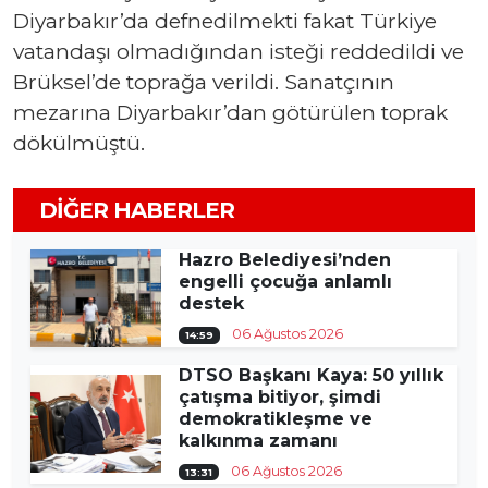
Diyarbakır’da defnedilmekti fakat Türkiye
vatandaşı olmadığından isteği reddedildi ve
Brüksel’de toprağa verildi. Sanatçının
mezarına Diyarbakır’dan götürülen toprak
dökülmüştü.
DIĞER HABERLER
Hazro Belediyesi’nden
engelli çocuğa anlamlı
destek
06 Ağustos 2026
14:59
DTSO Başkanı Kaya: 50 yıllık
çatışma bitiyor, şimdi
demokratikleşme ve
kalkınma zamanı
06 Ağustos 2026
13:31