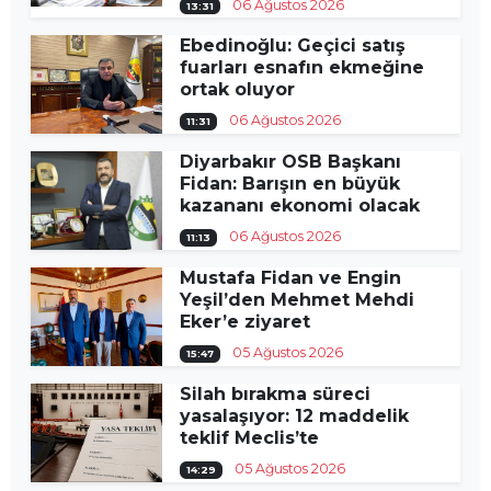
06 Ağustos 2026
13:31
Ebedinoğlu: Geçici satış
fuarları esnafın ekmeğine
ortak oluyor
06 Ağustos 2026
11:31
Diyarbakır OSB Başkanı
Fidan: Barışın en büyük
kazananı ekonomi olacak
06 Ağustos 2026
11:13
Mustafa Fidan ve Engin
Yeşil’den Mehmet Mehdi
Eker’e ziyaret
05 Ağustos 2026
15:47
Silah bırakma süreci
yasalaşıyor: 12 maddelik
teklif Meclis’te
05 Ağustos 2026
14:29