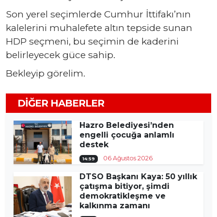
Son yerel seçimlerde Cumhur İttifakı’nın
kalelerini muhalefete altın tepside sunan
HDP seçmeni, bu seçimin de kaderini
belirleyecek güce sahip.
Bekleyip görelim.
DIĞER HABERLER
Hazro Belediyesi’nden
engelli çocuğa anlamlı
destek
06 Ağustos 2026
14:59
DTSO Başkanı Kaya: 50 yıllık
çatışma bitiyor, şimdi
demokratikleşme ve
kalkınma zamanı