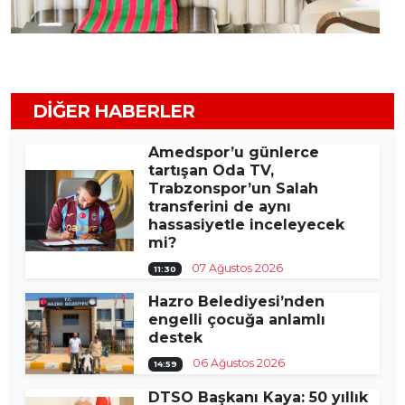
DIĞER HABERLER
Amedspor’u günlerce
tartışan Oda TV,
Trabzonspor’un Salah
transferini de aynı
hassasiyetle inceleyecek
mi?
07 Ağustos 2026
11:30
Hazro Belediyesi’nden
engelli çocuğa anlamlı
destek
06 Ağustos 2026
14:59
DTSO Başkanı Kaya: 50 yıllık