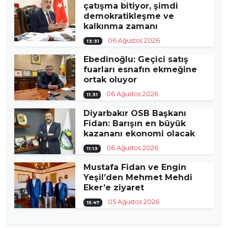
çatışma bitiyor, şimdi
demokratikleşme ve
kalkınma zamanı
06 Ağustos 2026
13:31
Ebedinoğlu: Geçici satış
fuarları esnafın ekmeğine
ortak oluyor
06 Ağustos 2026
11:31
Diyarbakır OSB Başkanı
Fidan: Barışın en büyük
kazananı ekonomi olacak
06 Ağustos 2026
11:13
Mustafa Fidan ve Engin
Yeşil’den Mehmet Mehdi
Eker’e ziyaret
05 Ağustos 2026
15:47