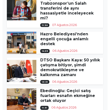
Trabzonspor’un Salah
transferini de aynı
hassasiyetle inceleyecek
mi?
07 Ağustos 2026
11:30
Hazro Belediyesi’nden
engelli çocuğa anlamlı
destek
06 Ağustos 2026
14:59
DTSO Başkanı Kaya: 50 yıllık
çatışma bitiyor, şimdi
demokratikleşme ve
kalkınma zamanı
06 Ağustos 2026
13:31
Ebedinoğlu: Geçici satış
fuarları esnafın ekmeğine
ortak oluyor
06 Ağustos 2026
11:31