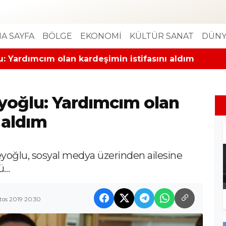
A SAYFA
BÖLGE
EKONOMİ
KÜLTÜR SANAT
DÜNY
u: Yardımcım olan kardeşimin istifasını aldım
eyoğlu: Yardımcım olan
 aldım
yoğlu, sosyal medya üzerinden ailesine
ü…
tos 2019 20:30