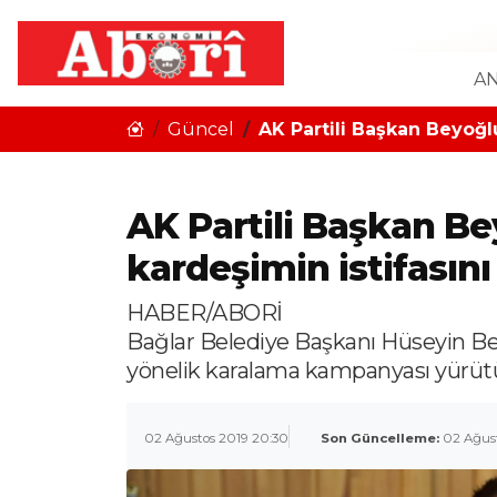
AN
Güncel
AK Partili Başkan Beyoğl
AK Partili Başkan B
kardeşimin istifasını
HABER/ABORİ
Bağlar Belediye Başkanı Hüseyin Be
yönelik karalama kampanyası yürüt
02 Ağustos 2019 20:30
Son Güncelleme:
02 Ağus