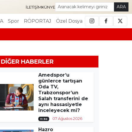
ARA
İLETIŞIM
KÜNYE
A
Spor
RÖPORTAJ
Özel Dosya
DIĞER HABERLER
Amedspor’u
günlerce tartışan
Oda TV,
Trabzonspor’un
Salah transferini de
aynı hassasiyetle
inceleyecek mi?
07 Ağustos 2026
11:30
Hazro