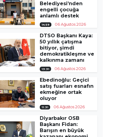
Belediyesi’nden
engelli çocuğa
anlamlı destek
06 Ağustos 2026
14:59
DTSO Başkanı Kaya:
50 yıllık çatışma
bitiyor, şimdi
demokratikleşme ve
kalkınma zamanı
06 Ağustos 2026
13:31
Ebedinoğlu: Geçici
satış fuarları esnafın
ekmeğine ortak
oluyor
06 Ağustos 2026
11:31
Diyarbakır OSB
Başkanı Fidan:
Barışın en büyük
kazananı ekonomi