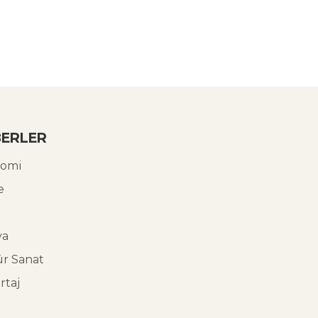
ERLER
omi
e
ya
ür Sanat
rtaj