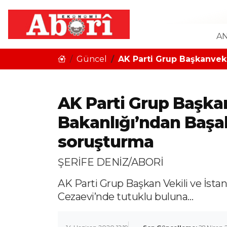
AN
Güncel
AK Parti Grup Başkanveki
AK Parti Grup Başkanv
Bakanlığı’ndan Başa
soruşturma
ŞERİFE DENİZ/ABORİ
AK Parti Grup Başkan Vekili ve İsta
Cezaevi’nde tutuklu buluna…