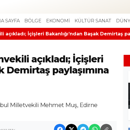
A SAYFA
BÖLGE
EKONOMİ
KÜLTÜR SANAT
DÜNY
li açıkladı; İçişleri Bakanlığı’ndan Başak Demirtaş 
ekili açıkladı; İçişleri
k Demirtaş paylaşımına
nbul Milletvekili Mehmet Muş, Edirne