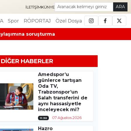
ARA
İLETIŞIM
KÜNYE
A
Spor
RÖPORTAJ
Özel Dosya
paylaşımına soruşturma
DIĞER HABERLER
Amedspor’u
günlerce tartışan
Oda TV,
Trabzonspor’un
Salah transferini de
aynı hassasiyetle
inceleyecek mi?
07 Ağustos 2026
11:30
Hazro