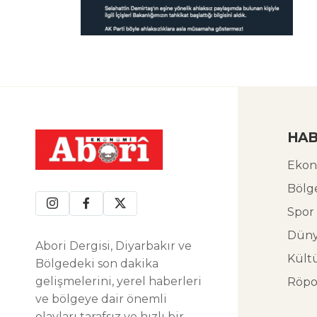
HAB
Ekon
Bölg
Spor
Dün
Abori Dergisi, Diyarbakır ve
Kült
Bölgedeki son dakika
gelişmelerini, yerel haberleri
Röpo
ve bölgeye dair önemli
olayları tarafsız ve hızlı bir