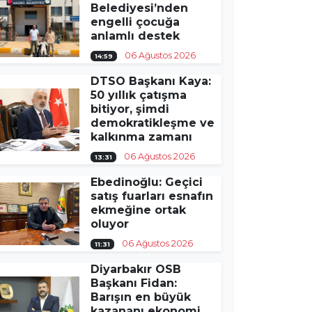
Belediyesi’nden
engelli çocuğa
anlamlı destek
06 Ağustos 2026
14:59
DTSO Başkanı Kaya:
50 yıllık çatışma
bitiyor, şimdi
demokratikleşme ve
kalkınma zamanı
06 Ağustos 2026
13:31
Ebedinoğlu: Geçici
satış fuarları esnafın
ekmeğine ortak
oluyor
06 Ağustos 2026
11:31
Diyarbakır OSB
Başkanı Fidan:
Barışın en büyük
kazananı ekonomi