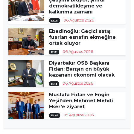
demokratikleşme ve
kalkınma zamanı
06 Ağustos 2026
13:31
Ebedinoğlu: Geçici satış
fuarları esnafın ekmeğine
ortak oluyor
06 Ağustos 2026
11:31
Diyarbakır OSB Başkanı
Fidan: Barışın en büyük
kazananı ekonomi olacak
06 Ağustos 2026
11:13
Mustafa Fidan ve Engin
Yeşil’den Mehmet Mehdi
Eker’e ziyaret
05 Ağustos 2026
15:47