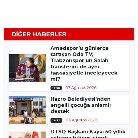
DIĞER HABERLER
Amedspor’u günlerce
tartışan Oda TV,
Trabzonspor’un Salah
transferini de aynı
hassasiyetle inceleyecek
mi?
07 Ağustos 2026
11:30
Hazro Belediyesi’nden
engelli çocuğa anlamlı
destek
06 Ağustos 2026
14:59
DTSO Başkanı Kaya: 50 yıllık
çatışma bitiyor, şimdi