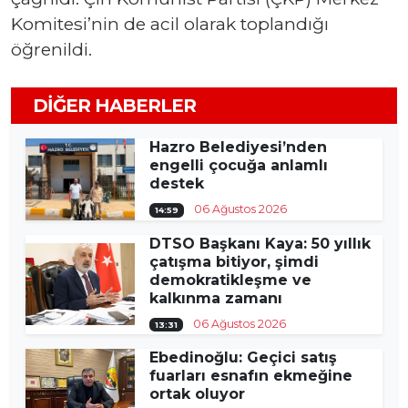
Komitesi’nin de acil olarak toplandığı
öğrenildi.
DIĞER HABERLER
Hazro Belediyesi’nden
engelli çocuğa anlamlı
destek
06 Ağustos 2026
14:59
DTSO Başkanı Kaya: 50 yıllık
çatışma bitiyor, şimdi
demokratikleşme ve
kalkınma zamanı
06 Ağustos 2026
13:31
Ebedinoğlu: Geçici satış
fuarları esnafın ekmeğine
ortak oluyor