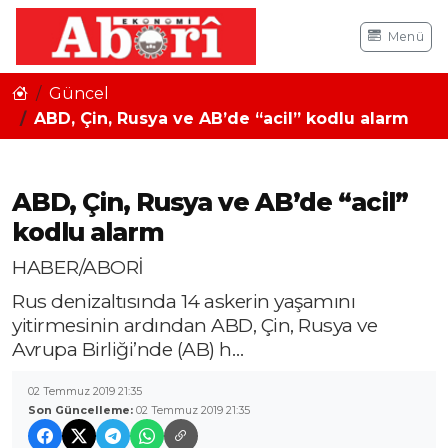
Menü
Güncel
ABD, Çin, Rusya ve AB’de “acil” kodlu alarm
ABD, Çin, Rusya ve AB’de “acil”
kodlu alarm
HABER/ABORİ
Rus denizaltısında 14 askerin yaşamını
yitirmesinin ardından ABD, Çin, Rusya ve
Avrupa Birliği’nde (AB) h…
02 Temmuz 2019 21:35
Son Güncelleme:
02 Temmuz 2019 21:35