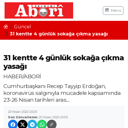
Menü
Güncel
31 kentte 4 günlük sokağa çıkma yasağı
31 kentte 4 günlük sokağa çıkma
yasağı
HABER/ABORİ
Cumhurbaşkanı Recep Tayyip Erdoğan,
koronavirüs salgınıyla mücadele kapsamında
23-26 Nisan tarihleri aras…
20 Nisan 2020 20:03
Son Güncelleme:
20 Nisan 2020 20:03