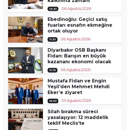
kalkınma zamanı
06 Ağustos 2026
13:31
Ebedinoğlu: Geçici satış
fuarları esnafın ekmeğine
ortak oluyor
06 Ağustos 2026
11:31
Diyarbakır OSB Başkanı
Fidan: Barışın en büyük
kazananı ekonomi olacak
06 Ağustos 2026
11:13
Mustafa Fidan ve Engin
Yeşil’den Mehmet Mehdi
Eker’e ziyaret
05 Ağustos 2026
15:47
Silah bırakma süreci
yasalaşıyor: 12 maddelik
teklif Meclis’te