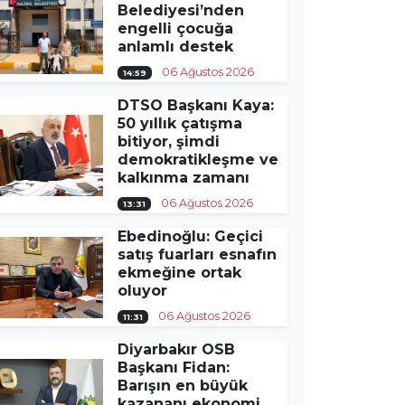
Belediyesi’nden
engelli çocuğa
anlamlı destek
06 Ağustos 2026
14:59
DTSO Başkanı Kaya:
50 yıllık çatışma
bitiyor, şimdi
demokratikleşme ve
kalkınma zamanı
06 Ağustos 2026
13:31
Ebedinoğlu: Geçici
satış fuarları esnafın
ekmeğine ortak
oluyor
06 Ağustos 2026
11:31
Diyarbakır OSB
Başkanı Fidan:
Barışın en büyük
kazananı ekonomi