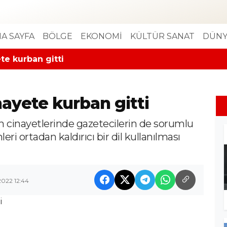
A SAYFA
BÖLGE
EKONOMİ
KÜLTÜR SANAT
DÜNY
te kurban gitti
nayete kurban gitti
ın cinayetlerinde gazetecilerin de sorumlu
ri ortadan kaldırıcı bir dil kullanılması
2022 12:44