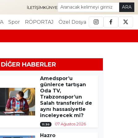
ARA
İLETIŞIM
KÜNYE
A
Spor
RÖPORTAJ
Özel Dosya
DIĞER HABERLER
Amedspor’u
günlerce tartışan
Oda TV,
Trabzonspor’un
Salah transferini de
aynı hassasiyetle
inceleyecek mi?
07 Ağustos 2026
11:30
Hazro