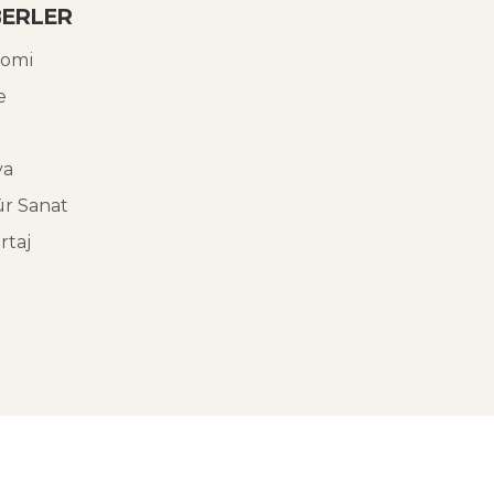
ERLER
omi
e
ya
ür Sanat
rtaj