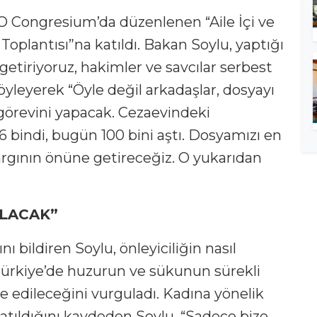
O Congresium’da düzenlenen “Aile İçi ve
oplantısı”na katıldı. Bakan Soylu, yaptığı
tiriyoruz, hakimler ve savcılar serbest
 söyleyerek “Öyle değil arkadaşlar, dosyayı
örevini yapacak. Cezaevindeki
 bindi, bugün 100 bini aştı. Dosyamızı en
argının önüne getireceğiz. O yukarıdan
ULACAK”
 bildiren Soylu, önleyiciliğin nasıl
ürkiye’de huzurun ve sükunun sürekli
de edileceğini vurguladı. Kadına yönelik
tıldığını kaydeden Soylu, “Sadece bize