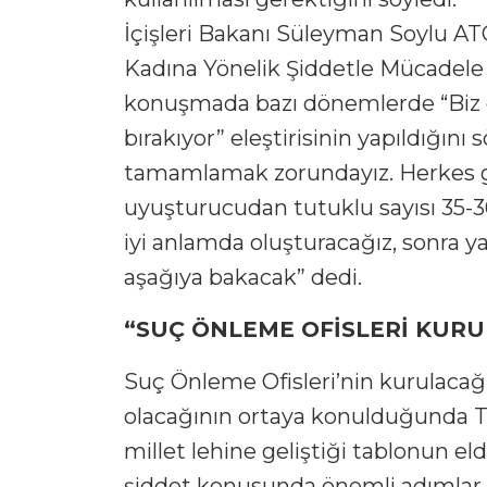
İçişleri Bakanı Süleyman Soylu AT
Kadına Yönelik Şiddetle Mücadele T
konuşmada bazı dönemlerde “Biz ge
bırakıyor” eleştirisinin yapıldığını
tamamlamak zorundayız. Herkes g
uyuşturucudan tutuklu sayısı 35-36
iyi anlamda oluşturacağız, sonra y
aşağıya bakacak” dedi.
“SUÇ ÖNLEME OFİSLERİ KUR
Suç Önleme Ofisleri’nin kurulacağını
olacağının ortaya konulduğunda T
millet lehine geliştiği tablonun el
şiddet konusunda önemli adımlar a