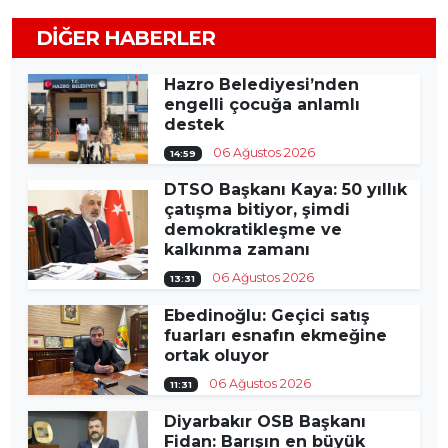
DIĞER HABERLER
Hazro Belediyesi’nden
engelli çocuğa anlamlı
destek
06 Ağustos 2026
14:59
DTSO Başkanı Kaya: 50 yıllık
çatışma bitiyor, şimdi
demokratikleşme ve
kalkınma zamanı
06 Ağustos 2026
13:31
Ebedinoğlu: Geçici satış
fuarları esnafın ekmeğine
ortak oluyor
06 Ağustos 2026
11:31
Diyarbakır OSB Başkanı
Fidan: Barışın en büyük