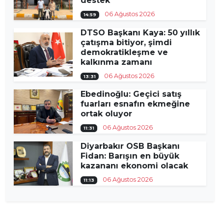
destek
06 Ağustos 2026
14:59
DTSO Başkanı Kaya: 50 yıllık
çatışma bitiyor, şimdi
demokratikleşme ve
kalkınma zamanı
06 Ağustos 2026
13:31
Ebedinoğlu: Geçici satış
fuarları esnafın ekmeğine
ortak oluyor
06 Ağustos 2026
11:31
Diyarbakır OSB Başkanı
Fidan: Barışın en büyük
kazananı ekonomi olacak
06 Ağustos 2026
11:13