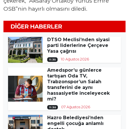
çekerek, “Aksaray Ortaköy Yunus Emre
OSB”nin hayırlı olmasını diledi.
DIĞER HABERLER
DTSO Meclisi’nden siyasi
parti liderlerine Çerçeve
Yasa çağrısı
10 Ağustos 2026
11:35
Amedspor’u günlerce
tartışan Oda TV,
Trabzonspor’un Salah
transferini de aynı
hassasiyetle inceleyecek
mi?
07 Ağustos 2026
11:30
Hazro Belediyesi’nden
engelli çocuğa anlamlı